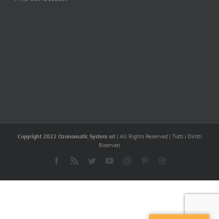
Copyright 2022 Ozonomatic System srl
| All Rights Reserved | Tutti i Diritti
Riservati
Facebook
Rss
Twitter
YouTube
Instagram
Pinterest
Dribbble