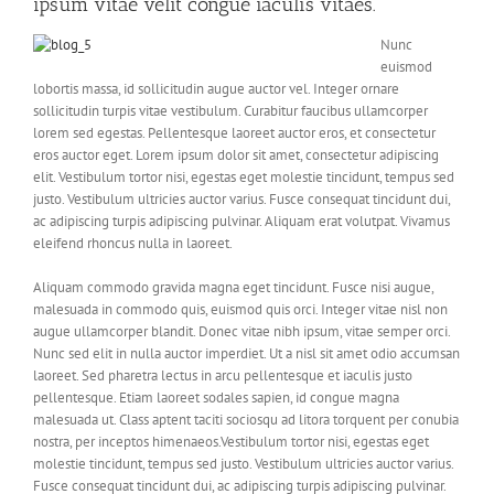
ipsum vitae velit congue iaculis vitaes.
Nunc
euismod
lobortis massa, id sollicitudin augue auctor vel. Integer ornare
sollicitudin turpis vitae vestibulum. Curabitur faucibus ullamcorper
lorem sed egestas. Pellentesque laoreet auctor eros, et consectetur
eros auctor eget. Lorem ipsum dolor sit amet, consectetur adipiscing
elit. Vestibulum tortor nisi, egestas eget molestie tincidunt, tempus sed
justo. Vestibulum ultricies auctor varius. Fusce consequat tincidunt dui,
ac adipiscing turpis adipiscing pulvinar. Aliquam erat volutpat. Vivamus
eleifend rhoncus nulla in laoreet.
Aliquam commodo gravida magna eget tincidunt. Fusce nisi augue,
malesuada in commodo quis, euismod quis orci. Integer vitae nisl non
augue ullamcorper blandit. Donec vitae nibh ipsum, vitae semper orci.
Nunc sed elit in nulla auctor imperdiet. Ut a nisl sit amet odio accumsan
laoreet. Sed pharetra lectus in arcu pellentesque et iaculis justo
pellentesque. Etiam laoreet sodales sapien, id congue magna
malesuada ut. Class aptent taciti sociosqu ad litora torquent per conubia
nostra, per inceptos himenaeos.Vestibulum tortor nisi, egestas eget
molestie tincidunt, tempus sed justo. Vestibulum ultricies auctor varius.
Fusce consequat tincidunt dui, ac adipiscing turpis adipiscing pulvinar.