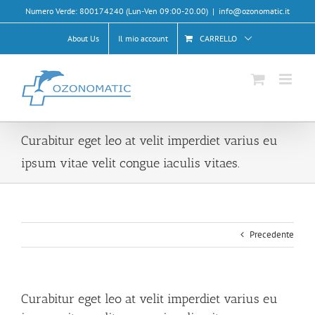
Salta
Numero Verde: 800174240 (Lun-Ven 09:00-20.00)
|
info@ozonomatic.it
al
contenuto
About Us
Il mio account
CARRELLO
Curabitur eget leo at velit imperdiet varius eu
ipsum vitae velit congue iaculis vitaes.
Precedente
Curabitur eget leo at velit imperdiet varius eu