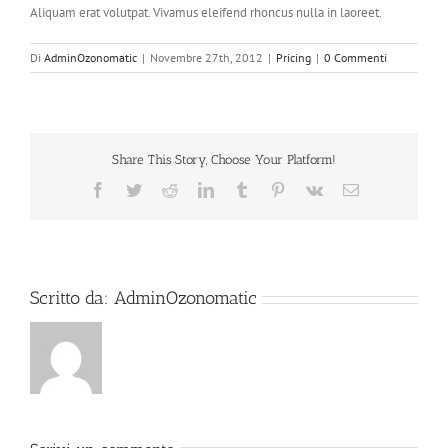
Aliquam erat volutpat. Vivamus eleifend rhoncus nulla in laoreet.
Di
AdminOzonomatic
|
Novembre 27th, 2012
|
Pricing
|
0 Commenti
Share This Story, Choose Your Platform!
Facebook
Twitter
Reddit
LinkedIn
Tumblr
Pinterest
Vk
Email
Scritto da:
AdminOzonomatic