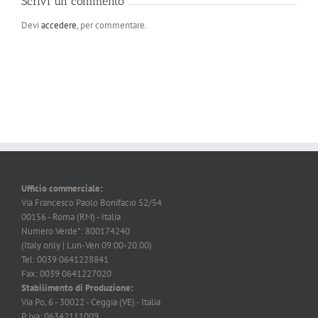
Scrivi un commento
Devi
accedere
, per commentare.
Ufficio commerciale:
Via Francesco Paolo Bonifacio 52/54
00156 - Roma (RM) - Italia
Numero Verde*: 800174240
(Italy only | Lun-Ven 09:00-20.00)
Tel: 0039 0641228841
Fax: 0039 0641227020
Stabilimento di Produzione:
Via Po, 6 - 30022 - Ceggia (VE) - Italia
P. Iva: 06342111009