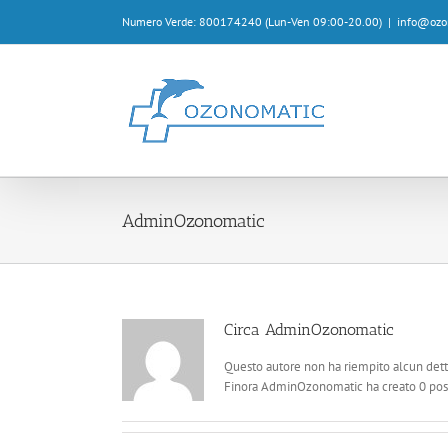
Salta
Numero Verde: 800174240 (Lun-Ven 09:00-20.00)
|
info@ozon
al
contenuto
AdminOzonomatic
Circa
AdminOzonomatic
Questo autore non ha riempito alcun dett
Finora AdminOzonomatic ha creato 0 post