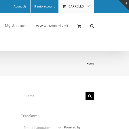
About Us
Il mio account
CARRELLO
My Account
www.ozonrelive.it
Home
Cerca
per:
Translate:
Powered by