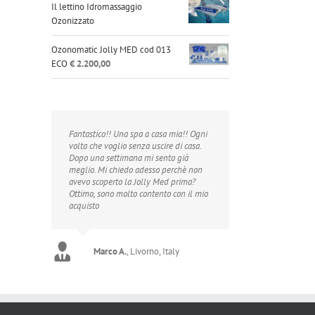
Il lettino Idromassaggio
Ozonizzato
Ozonomatic Jolly MED cod 013
ECO
€
2.200,00
Fantastico!! Una spa a casa mia!! Ogni
volta che voglio senza uscire di casa.
Dopo una settimana mi sento già
meglio. Mi chiedo adesso perchè non
avevo scoperto la Jolly Med prima?
Ottimo, sono molto contento con il mio
acquisto
Marco A.
,
Livorno, Italy
William S.
London, UK