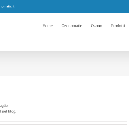
omatic.it
Home
Ozonomatic
Ozono
Prodotti
aglio.
 nel blog.