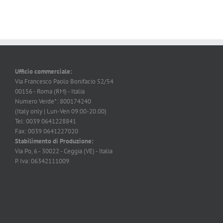
Ufficio commerciale:
Via Francesco Paolo Bonifacio 52/54
00156 - Roma (RM) - Italia
Numero Verde*: 800174240
(Italy only | Lun-Ven 09:00-20.00)
Tel: 0039 0641228841
Fax: 0039 0641227020
Stabilimento di Produzione:
Via Po, 6 - 30022 - Ceggia (VE) - Italia
P. Iva: 06342111009