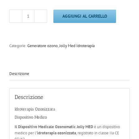
AGGIUNGI AL CARRELLO
Ozonomatic
Jolly
MED
cod
017
Categorie:
Generatore ozono
,
Jolly Med Idroterapia
ECO
quantità
Descrizione
Descrizione
Idroterapia Ozonizzata
Dispositivo Medico
Il Dispositivo Medicale Ozonomatic Jolly MED
è un dispositivo
medico per l’
idroterapia ozonizzata
, registrato in classe IIa CE