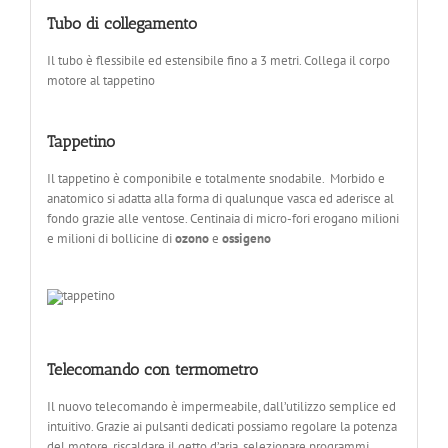
Tubo di collegamento
Il tubo è flessibile ed estensibile fino a 3 metri. Collega il corpo
motore al tappetino
Tappetino
Il tappetino è componibile e totalmente snodabile. Morbido e
anatomico si adatta alla forma di qualunque vasca ed aderisce al
fondo grazie alle ventose. Centinaia di micro-fori erogano milioni
e milioni di bollicine di
ozono
e
ossigeno
Telecomando con termometro
Il nuovo telecomando è impermeabile, dall’utilizzo semplice ed
intuitivo. Grazie ai pulsanti dedicati possiamo regolare la potenza
del motore, riscaldare il getto d’aria, selezionare programmi