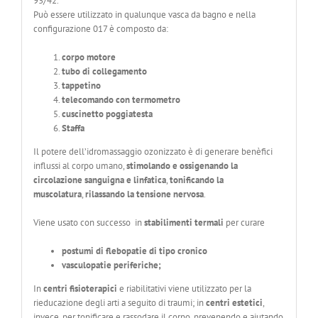
93/42.
Può essere utilizzato in qualunque vasca da bagno e nella
configurazione 017 è composto da:
corpo motore
tubo di collegamento
tappetino
telecomando con termometro
cuscinetto poggiatesta
Staffa
Il potere dell’idromassaggio ozonizzato è di generare benèfici
influssi al corpo umano,
stimolando e ossigenando la
circolazione sanguigna e linfatica
,
tonificando la
muscolatura
,
rilassando la tensione nervosa
.
Viene usato con successo in
stabilimenti termali
per curare
postumi di flebopatie di tipo cronico
vasculopatie periferiche;
In
centri fisioterapici
e riabilitativi viene utilizzato per la
rieducazione degli arti a seguito di traumi; in
centri estetici
,
invece, per tonificare e rassodare il corpo, prevenendo e aiutando