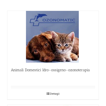
Animali Domestici Idro-ossigeno-ozonoterapia
Dettagli