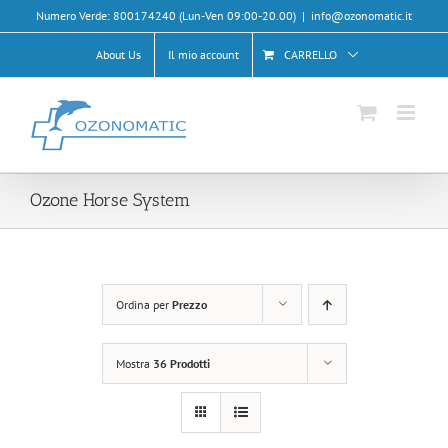
Salta
Numero Verde: 800174240 (Lun-Ven 09:00-20.00)
|
info@ozonomatic.it
al
contenuto
About Us
Il mio account
CARRELLO
Ozone Horse System
Ordina per
Prezzo
Mostra
36 Prodotti