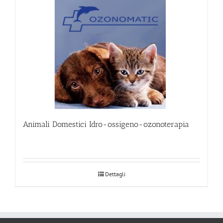
Animali Domestici Idro-ossigeno-ozonoterapia
Dettagli