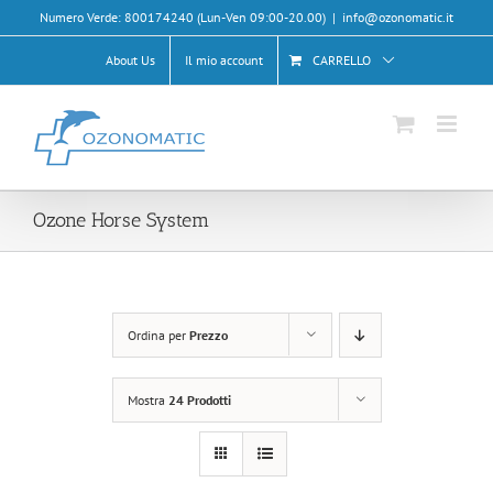
Salta
Numero Verde: 800174240 (Lun-Ven 09:00-20.00)
|
info@ozonomatic.it
al
contenuto
About Us
Il mio account
CARRELLO
Ozone Horse System
Ordina per
Prezzo
Mostra
24 Prodotti