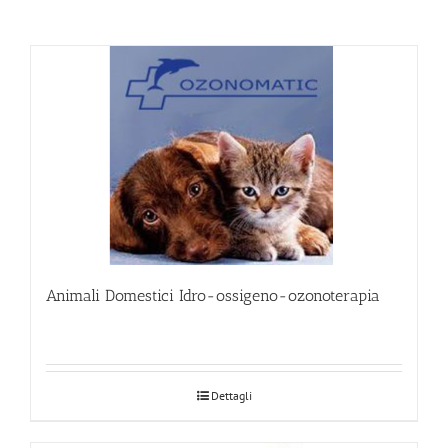
Animali Domestici Idro-ossigeno-ozonoterapia
Dettagli