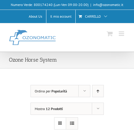
Salta
Numero Verde: 800174240 (Lun-Ven 09:00-20.00)
|
info@ozonomatic.it
al
contenuto
About Us
Il mio account
CARRELLO
Ozone Horse System
Ordina per
Popolarità
Mostra
12 Prodotti