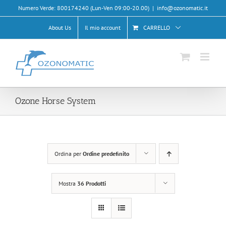
Salta
Numero Verde: 800174240 (Lun-Ven 09:00-20.00)
|
info@ozonomatic.it
al
contenuto
About Us
Il mio account
CARRELLO
Ozone Horse System
Ordina per
Ordine predefinito
Mostra
36 Prodotti