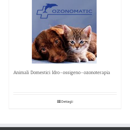
Animali Domestici Idro-ossigeno-ozonoterapia
Dettagli