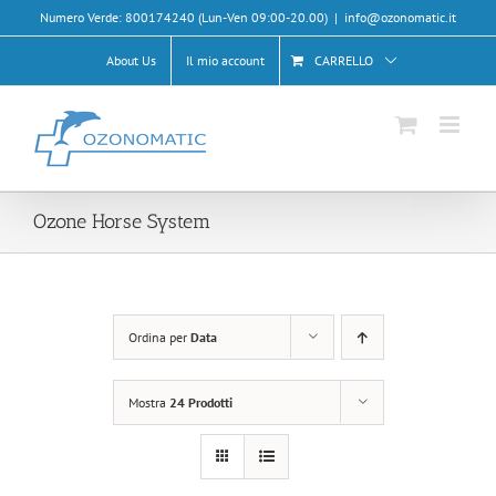
Salta
Numero Verde: 800174240 (Lun-Ven 09:00-20.00)
|
info@ozonomatic.it
al
contenuto
About Us
Il mio account
CARRELLO
Ozone Horse System
Ordina per
Data
Mostra
24 Prodotti