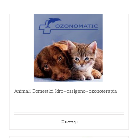
Animali Domestici Idro-ossigeno-ozonoterapia
Dettagli